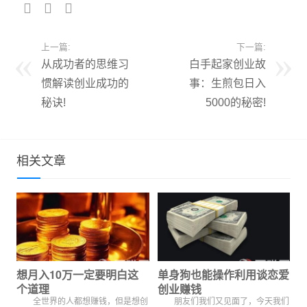
上一篇:
下一篇:
从成功者的思维习
白手起家创业故
惯解读创业成功的
事：生煎包日入
秘诀!
5000的秘密!
相关文章
想月入10万一定要明白这
单身狗也能操作利用谈恋爱
个道理
创业赚钱
全世界的人都想赚钱，但是想创
朋友们我们又见面了，今天我们