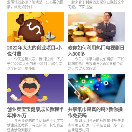
业赚钱就必须了解清楚一些必要的因
一起来看下利用谈恋爱创业赚钱这个
素，就比如我们
问题，下面这些
2022年大火的创业项目-小
教你如何利用热门电视剧日
说付费
入800多
今天这篇文章，我们浅谈一下关
今日，洋芋为朋友们讲解一下如
于2022年大火的创业项目-小说付费
何利用热门电视剧日入800多这个问
这个问题，更多细
题，希望大家阅读
创业卖宝宝健康成长教程半
共享纸巾是真的吗?教你操
年挣25万
作免费喝
今天谈论的这个话题创业卖宝宝
就如我们今天的标题操作免费喝
健康成长教程，看似简单，其实背后
咖啡项目所述，洋芋结合自己多年的
还会涉及到很多
创业经历与项