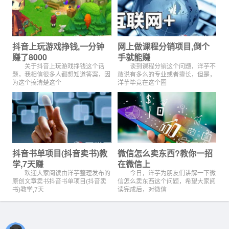
抖音上玩游戏挣钱,一分钟
网上做课程分销项目,倒个
赚了8000
手就能赚
关于抖音上玩游戏挣钱这个话
谈到课程分销这个问题，洋芋不
题，我相信很多人都想知道答案，因
敢说有多么的专业或者擅长，但是，
为这个搞清楚这个
洋芋毕竟在这个圈
抖音书单项目(抖音卖书)教
微信怎么卖东西?教你一招
学,7天赚
在微信上
欢迎大家阅读由洋芋整理发布的
今日，洋芋为朋友们讲解一下微
原创文章卖书抖音书单项目(抖音卖
信怎么卖东西这个问题，希望大家阅
书)教学,7天
读完成后，对微信