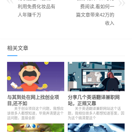
利用免费化妆品有
费阅读,看如何一
人年赚千万
篇文章带来42万的
收入
相关文章
与其到处在网上找创业项
分享几个英语翻译兼职网
目,还不如
站，正规又靠
关于创业项目这个问题，我想应
关于英语翻译兼职网站这个话
该很多人都想知道，毕竟弄清楚这个
题，我相信很多人都想知道答案，因
这问题，直接会影
为这个搞清楚这个