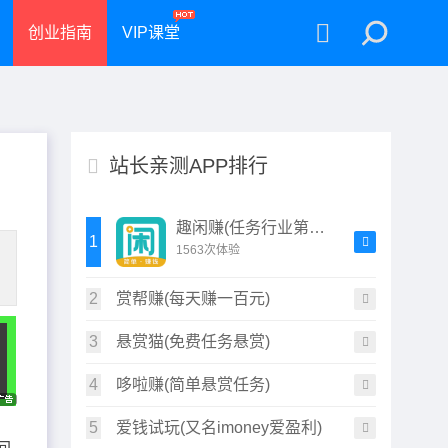
创业指南
VIP课堂
站长亲测APP排行
趣闲赚(任务行业第一职)
1
1563次体验
2
赏帮赚(每天赚一百元)
3
悬赏猫(免费任务悬赏)
4
哆啦赚(简单悬赏任务)
5
爱钱试玩(又名imoney爱盈利)