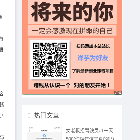
稀
。
市
很
这
钱
热门文章
小
女老板招驾驶员c1一天
与
500(你相信这是真的吗)