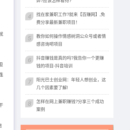
弊?应该怎样看待?
找在家兼职工作?就来【百赚网】,免
4
费分享最新兼职项目！
就
教你如何操作情感树洞公众号或者情
5
感咨询吧项目
抖音赚钱是真的吗?我告你一个更赚
6
但
钱的项目-抖音培训
连
阳光巴士创业网：年轻人想创业，这
7
几个因素要了解!
怎样在网上兼职赚钱?分享三个成功
8
干
案例
泡