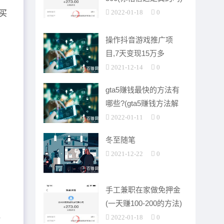
2022-01-18
0
买
操作抖音游戏推广项
目,7天变现15万多
2021-12-14
0
gta5赚钱最快的方法有
哪些?(gta5赚钱方法解
析)
2022-01-11
0
冬至随笔
2021-12-22
0
手工兼职在家做免押金
(一天赚100-200的方法)
，
2022-01-18
0