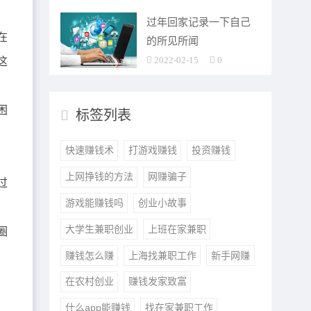
过年回家记录一下自己
在
的所见所闻
2022-02-15
0
这
困
标签列表
快速赚钱术
打游戏赚钱
投资赚钱
上网挣钱的方法
网赚骗子
过
游戏能赚钱吗
创业小故事
大学生兼职创业
上班在家兼职
圈
赚钱怎么赚
上海找兼职工作
新手网赚
，
在农村创业
赚钱发家致富
什么app能赚钱
找在家兼职工作