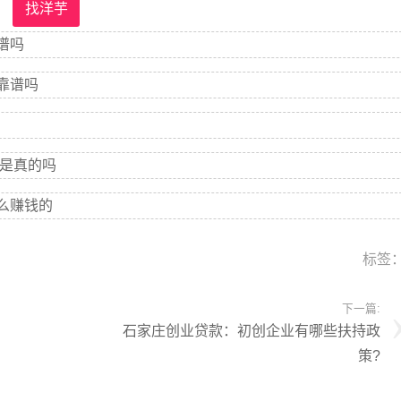
找洋芋
谱吗
靠谱吗
y是真的吗
么赚钱的
标签
下一篇:
石家庄创业贷款：初创企业有哪些扶持政
策?