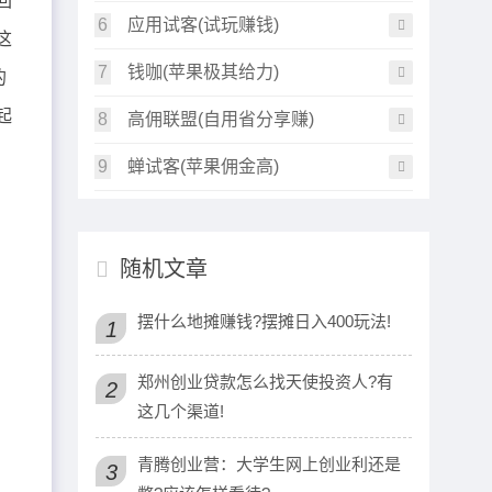
回
6
应用试客(试玩赚钱)
这
7
钱咖(苹果极其给力)
的
起
8
高佣联盟(自用省分享赚)
9
蝉试客(苹果佣金高)
随机文章
摆什么地摊赚钱?摆摊日入400玩法!
1
郑州创业贷款怎么找天使投资人?有
2
这几个渠道!
青腾创业营：大学生网上创业利还是
3