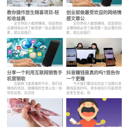
教你操作放生随喜项目-轻
创业就做最受欢迎的网络情
松收益高
感文章公
全世界的人都想赚钱，但是想创
全世界的人都想赚钱，但是想创
业赚钱就必须了解清楚一些必要的因
业赚钱就必须了解清楚一些必要的因
素，就比如我们
素，就比如我们
分享一个利用互联网销售手
抖音赚钱是真的吗?我告你
机营销软
一个更赚
互联网飞速发展的今天，我们找
今天我们要谈论的这个话题抖音
赚钱的项目，做赚钱的生意以及一些
赚钱是真的吗，很多朋友们可能感觉
项目运营，玩法技
是老生常谈，但