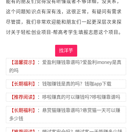
能有的朋友们觉得没有听懂或者不够详细，没关系，
这个问题知识点有深有浅，这很正常，有疑问有需求
尽管提，我们非常欢迎能和朋友们一起更深层次来探
讨关于轻松创业项目-帮高考学生填报志愿这个项目。
找洋芋
【温馨提示】
：
爱盈利赚钱靠谱吗?爱盈利imoney是真
的吗
【长期福利】
：
钱咖赚钱是真的吗？钱咖app下载
【推荐阅读】
：
哆啦赚真的可以赚钱吗?哆啦赚靠谱吗
【长期福利】
：
悬赏猫赚钱靠谱吗?悬赏猫一天可以赚
多少钱
【推荐阅读】
：
蝉试客安全吗？蝉试客一天能赚多少钱