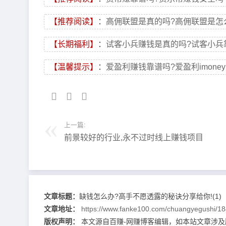
【推荐阅读】
：
高佣联盟是真的吗?高佣联盟是怎
【长期福利】
：
试客小兵赚钱是真的吗?试客小兵
【温馨提示】
：
爱盈利赚钱靠谱吗?爱盈利imone
上一篇:
前景较好的行业,永不过时线上赚钱项目
文章标题：
缺钱怎么办?高手不愿透露的秘诀分享给你!(1)
文章地址：
https://www.fanke100.com/chuangyegushi/18
版权声明：
本文源自百赚-网赚博客编辑，如本站文章涉