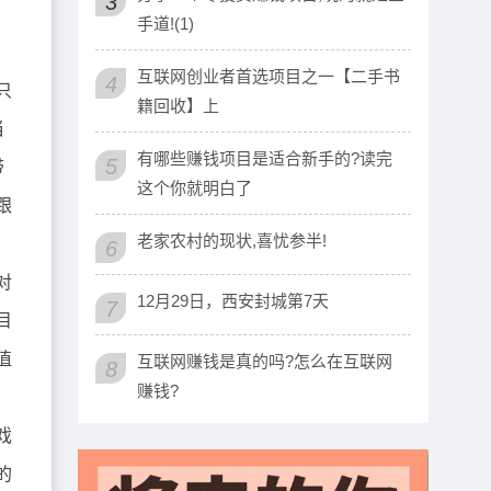
3
手道!(1)
互联网创业者首选项目之一【二手书
4
只
籍回收】上
当
有哪些赚钱项目是适合新手的?读完
5
带
这个你就明白了
跟
老家农村的现状,喜忧参半!
6
对
12月29日，西安封城第7天
7
目
值
互联网赚钱是真的吗?怎么在互联网
8
赚钱?
戏
的