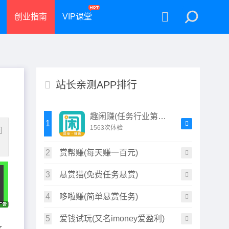
创业指南
VIP课堂
站长亲测APP排行
趣闲赚(任务行业第一职)
1
1563次体验
问
2
赏帮赚(每天赚一百元)
3
悬赏猫(免费任务悬赏)
4
哆啦赚(简单悬赏任务)
5
爱钱试玩(又名imoney爱盈利)