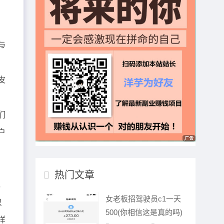
与
皮
们
户
热门文章
，
女老板招驾驶员c1一天
只
500(你相信这是真的吗)
样