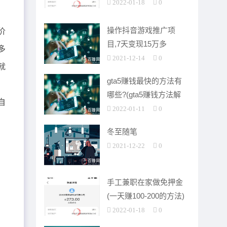
2022-01-18
0
操作抖音游戏推广项
价
目,7天变现15万多
多
2021-12-14
0
就
gta5赚钱最快的方法有
哪些?(gta5赚钱方法解
自
析)
2022-01-11
0
冬至随笔
2021-12-22
0
手工兼职在家做免押金
(一天赚100-200的方法)
2022-01-18
0