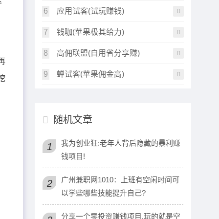
这
6
应用试客(试玩赚钱)
7
钱咖(苹果极其给力)
8
高佣联盟(自用省分享赚)
再
9
蝉试客(苹果佣金高)
挖
随机文章
我为创业狂:老年人背后隐藏的暴利赚
1
钱项目!
广州兼职网1010：上班有空闲时间可
2
以学些哪些技能提升自己?
分享一个零投资赚钱项目,玩的就是空