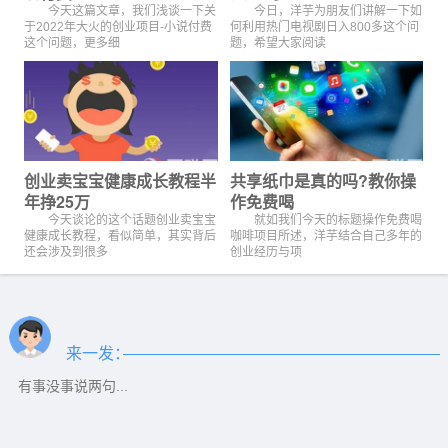
今天这篇文章，我们浅谈一下关
今日，洋芋为朋友们讲解一下如
于2022年大火的创业项目-小说付费
何利用热门电视剧日入800多这个问
这个问题，更多细
题，希望大家阅读
创业卖宝宝健康成长教程半
共享纸巾是真的吗?教你操
年挣25万
作免费喝
今天谈论的这个话题创业卖宝宝
就如我们今天的标题操作免费喝
健康成长教程，看似简单，其实背后
咖啡项目所述，洋芋结合自己多年的
还会涉及到很多
创业经历与项
来一发：