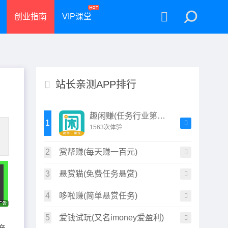
创业指南
VIP课堂
站长亲测APP排行
趣闲赚(任务行业第一职)
1
1563次体验
2
赏帮赚(每天赚一百元)
3
悬赏猫(免费任务悬赏)
4
哆啦赚(简单悬赏任务)
5
爱钱试玩(又名imoney爱盈利)