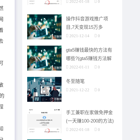
2022-01-18
0
然
操作抖音游戏推广项
网
目,7天变现15万多
着
2021-12-14
0
去
gta5赚钱最快的方法有
哪些?(gta5赚钱方法解
可
析)
2022-01-11
0
冬至随笔
敏
2021-12-22
0
的
程
手工兼职在家做免押金
(一天赚100-200的方法)
知
2022-01-18
0
分