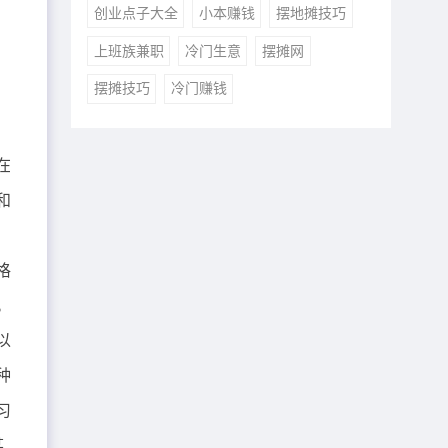
创业点子大全
小本赚钱
摆地摊技巧
上班族兼职
冷门生意
摆摊网
摆摊技巧
冷门赚钱
在
和
格
。
以
种
习
某