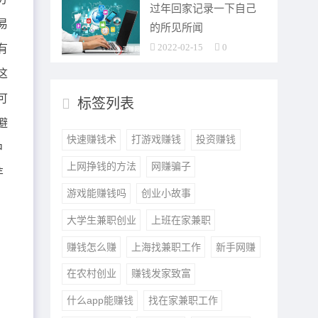
过年回家记录一下自己
易
的所见所闻
2022-02-15
0
有
这
可
标签列表
避
快速赚钱术
打游戏赚钱
投资赚钱
中
上网挣钱的方法
网赚骗子
芋
游戏能赚钱吗
创业小故事
大学生兼职创业
上班在家兼职
赚钱怎么赚
上海找兼职工作
新手网赚
在农村创业
赚钱发家致富
什么app能赚钱
找在家兼职工作