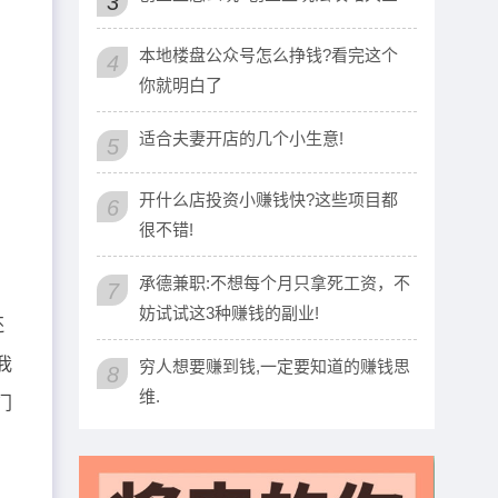
3
本地楼盘公众号怎么挣钱?看完这个
4
你就明白了
适合夫妻开店的几个小生意!
5
开什么店投资小赚钱快?这些项目都
6
很不错!
承德兼职:不想每个月只拿死工资，不
7
妨试试这3种赚钱的副业!
还
我
穷人想要赚到钱,一定要知道的赚钱思
8
维.
门