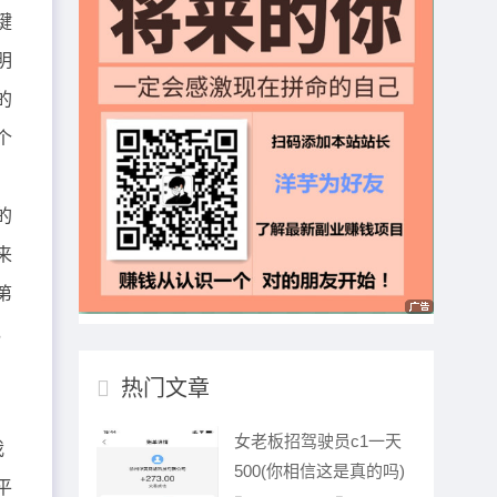
键
明
的
个
的
来
第
，
热门文章
女老板招驾驶员c1一天
我
500(你相信这是真的吗)
平