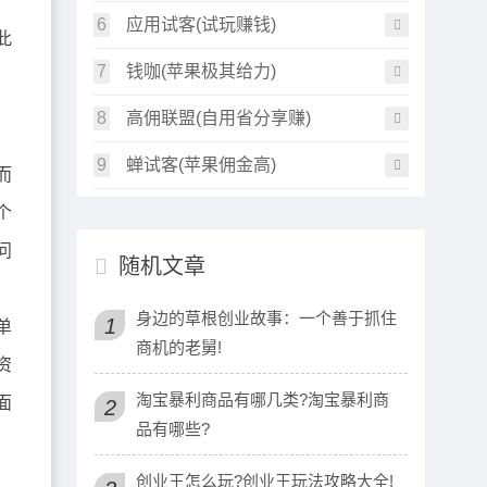
产
6
应用试客(试玩赚钱)
此
7
钱咖(苹果极其给力)
8
高佣联盟(自用省分享赚)
9
蝉试客(苹果佣金高)
而
个
问
随机文章
身边的草根创业故事：一个善于抓住
1
单
商机的老舅!
资
淘宝暴利商品有哪几类?淘宝暴利商
面
2
品有哪些?
创业王怎么玩?创业王玩法攻略大全!