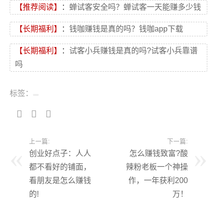
【推荐阅读】
：
蝉试客安全吗？蝉试客一天能赚多少钱
【长期福利】
：
钱咖赚钱是真的吗？钱咖app下载
【长期福利】
：
试客小兵赚钱是真的吗?试客小兵靠谱
吗
标签：
上一篇:
下一篇:
创业好点子：人人
怎么赚钱致富?酸
都不看好的铺面，
辣粉老板一个神操
看朋友是怎么赚钱
作，一年获利200
的!
万！